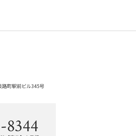
淡路町駅前ビル345号
。
-8344